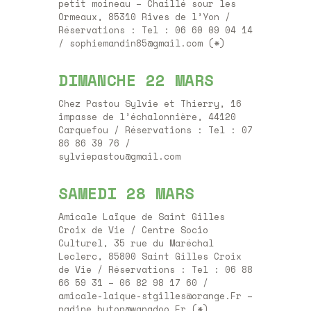
petit moineau – Chaillé sour les
Ormeaux, 85310 Rives de l’Yon /
Réservations : Tel : 06 60 09 04 14
/ sophiemandin85@gmail.com (*)
DIMANCHE 22 MARS
Chez Pastou Sylvie et Thierry, 16
impasse de l’échalonnière, 44120
Carquefou / Réservations : Tel : 07
86 86 39 76 /
sylviepastou@gmail.com
SAMEDI 28 MARS
Amicale Laïque de Saint Gilles
Croix de Vie / Centre Socio
Culturel, 35 rue du Maréchal
Leclerc, 85800 Saint Gilles Croix
de Vie / Réservations : Tel : 06 88
66 59 31 – 06 82 98 17 60 /
amicale-laique-stgilles@orange.Fr –
nadine.buton@wanadoo.Fr (*)