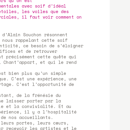
ors qu’on est
mentales avec soif d’idéal
étoiles, les voiles que des
rciales, il faut voir comment on
 d’Alain Souchon résonnent
 nous rappelant cette soif
nticité, ce besoin de s’éloigner
ifices et de retrouver
st précisément cette quête qui
l Chant’appart, et qui le rend
est bien plus qu’un simple
que. C’est une expérience, une
rtage. C’est l’opportunité de
stant, de la frénésie du
se laisser porter par la
ie et la convivialité. Et au
périence, il y a l’hospitalité
 de nos accueillants.
 leurs portes, leurs cœurs,
ur recevoir les artistes et le