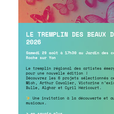
LE TREMPLIN DES BEAUX D
2026
Samedi 29 août à 17h30 au Jardin des c
Roche sur Yon
Le tremplin régional des artistes émer
pour une nouvelle édition !
Découvrez les 6 projets sélectionnés c
Mioh, Arthur Cavalier, Victorine n’exi
Bulle, Alghar et Cyril Héricourt.
Une invitation à la découverte et a
musicaux.
> en savoir plus