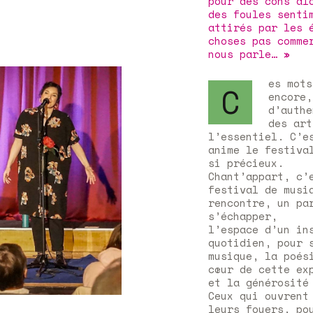
pour des cons al
des foules senti
attirés par les 
choses pas comme
nous parle… »
es mots
C
encore,
d’authe
des art
l’essentiel. C’e
anime le festiva
si précieux.
Chant’appart, c’
festival de musi
rencontre, un pa
s’échapper,
l’espace d’un in
quotidien, pour 
musique, la poés
cœur de cette ex
et la générosité
Ceux qui ouvrent
leurs foyers, po