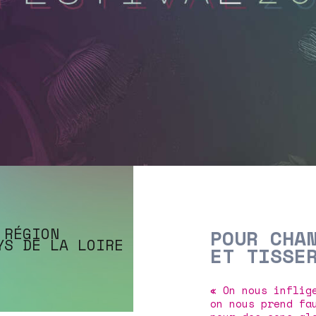
 RÉGION
POUR CHA
YS DE LA LOIRE
ET TISSE
« On nous inflig
on nous prend fa