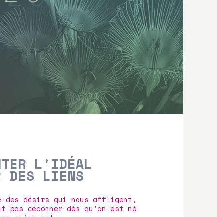
NTER L'IDÉAL
R DES LIENS
e des désirs qui nous affligent,
ut pas déconner dès qu’on est né