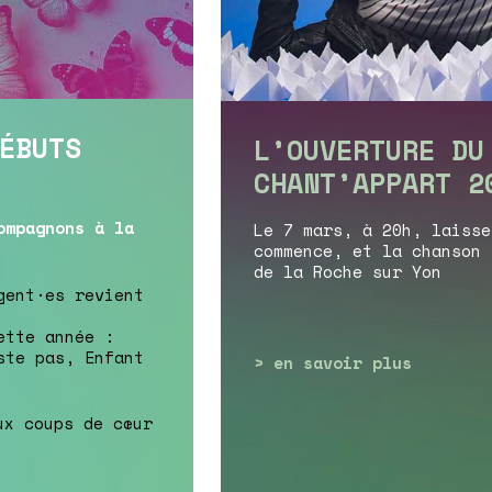
ÉBUTS
L’OUVERTURE DU
CHANT’APPART 2
ompagnons à la
Le 7 mars, à 20h, laisse
commence, et la chanson 
de la Roche sur Yon
gent·es revient
ette année :
ste pas, Enfant
> en savoir plus
ux coups de cœur