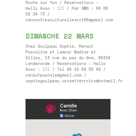
Roche sur Yon / Réservations :
Hello Asso :
ICI
/ Par SMS : 06 60
63 34 73 /
rencontresculturellesrct85@gmail.com
DIMANCHE 22 MARS
Chez Goulpeau Sophie, Renaut
Pascaline et Lamour Nadine et
Gilles, 13 rue du pas du Gna, 85150
Landeronde / Réservations : Hello
Asso :
ICI
/ Tel 06 12 64 55 58 /
renautpascale@gmail.com /
sophiegoulpeau.crusetterroirs@hotmail.fr