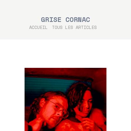
GRISE CORNAC
ACCUEIL
TOUS LES ARTICLES
...
ACCUEIL
LES ARTISTES
LES CONCERTS
TOUTE L’ACTU
CHANTS SONS
MODE D’EMPLOI