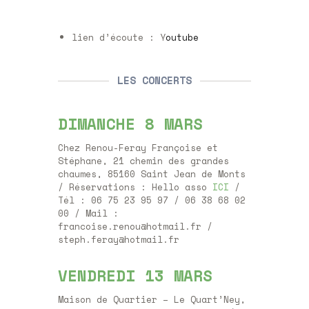
lien d’écoute : Y
outube
LES CONCERTS
DIMANCHE 8 MARS
Chez Renou-Feray Françoise et
Stéphane, 21 chemin des grandes
chaumes, 85160 Saint Jean de Monts
/ Réservations : Hello asso
ICI
/
Tél : 06 75 23 95 97 / 06 38 68 02
00 / Mail :
francoise.renou@hotmail.fr /
steph.feray@hotmail.fr
VENDREDI 13 MARS
Maison de Quartier – Le Quart’Ney,