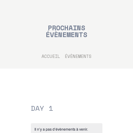
PROCHAINS
ÉVÈNEMENTS
ACCUEIL
LES ARTISTES
ACCUEIL
ÉVÈNEMENTS
LES CONCERTS
TOUTE L’ACTU
CHANTS SONS
MODE D’EMPLOI
DAY 1
Il n’y a pas d’évènements à venir.