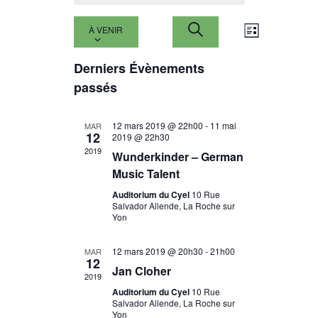
RECHERCH
NAVIGA
Sélectionnez
RECHERCHE
À VENIR
une
DE
ET
LISTE
date.
VUES
Derniers Évènements
NAVIGATI
ÉVÈNEM
passés
DE
VUES
12 mars 2019 @ 22h00
-
11 mai
MAR
12
2019 @ 22h30
ÉVÈNEMEN
2019
Wunderkinder – German
Music Talent
Auditorium du Cyel
10 Rue
Salvador Allende, La Roche sur
Yon
12 mars 2019 @ 20h30
-
21h00
MAR
12
Jan Cloher
2019
Auditorium du Cyel
10 Rue
Salvador Allende, La Roche sur
Yon