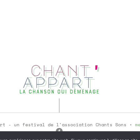
art - un festival de l'association Chants Sons •
m
5251537300046 - Licences : 2-102 96 97 / 3-102 96 