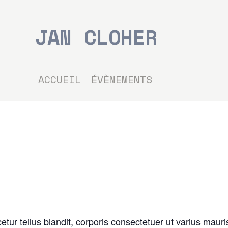
ACCUEIL
LES ARTISTES
JAN CLOHER
LES CONCERTS
TOUTE L’ACTU
ACCUEIL
ÉVÈNEMENTS
...
CHANTS SONS
MODE D’EMPLOI
cetur tellus blandit, corporis consectetuer ut varius ma