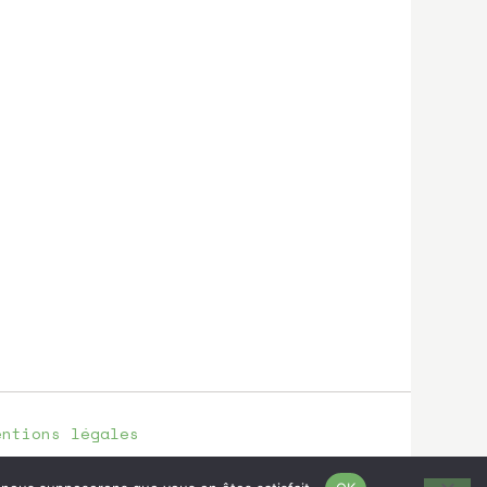
entions légales
98