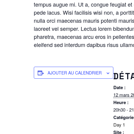
tempus augue mi. Ut a, congue feugiat et 
pede lacus. Wisi facilisis wisi non, a portti
nulla orci maecenas mauris potenti mauris,
laoreet vel semper. Lectus lorem bibendu
pharetra, maecenas arcu eros in pellentes
eleifend sed interdum dapibus risus ullamco
DÉT
AJOUTER AU CALENDRIER
Date :
12 mars 2
Heure :
20h30 - 2
Catégorie
Day 1
Site :