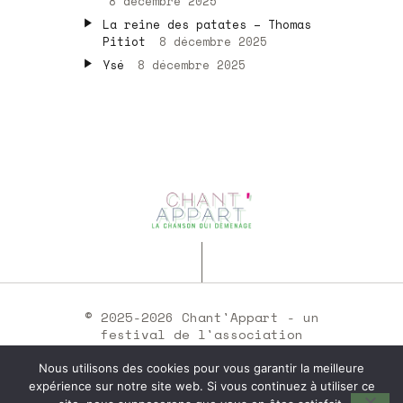
8 décembre 2025
La reine des patates – Thomas
Pitiot
8 décembre 2025
Ysé
8 décembre 2025
© 2025-2026 Chant'Appart - un
festival de l'association
Chants Sons •
mentions légales
Nous utilisons des cookies pour vous garantir la meilleure
expérience sur notre site web. Si vous continuez à utiliser ce
SIRET : 35251537300046 -