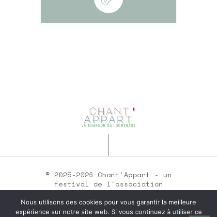
© 2025-2026 Chant'Appart - un
festival de l'association
Chants Sons •
mentions légales
Nous utilisons des cookies pour vous garantir la meilleure
expérience sur notre site web. Si vous continuez à utiliser ce
SIRET : 35251537300046 -