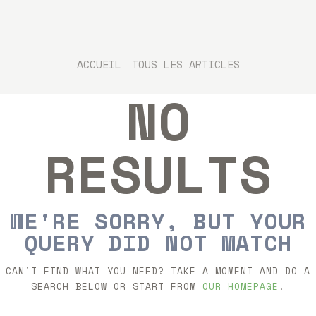
ACCUEIL
TOUS LES ARTICLES
NO
ACCUEIL
LES ARTISTES
LES CONCERTS
RESULTS
TOUTE L’ACTU
CHANTS SONS
MODE D’EMPLOI
WE'RE SORRY, BUT YOUR
QUERY DID NOT MATCH
CAN'T FIND WHAT YOU NEED? TAKE A MOMENT AND DO A
SEARCH BELOW OR START FROM
OUR HOMEPAGE
.