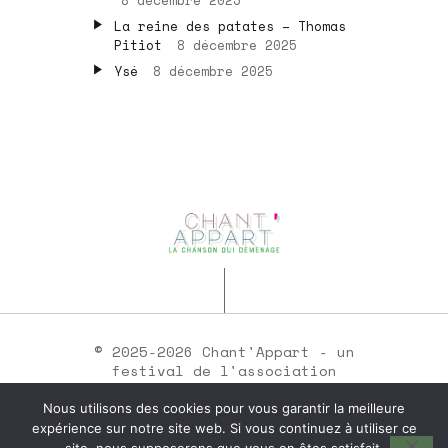
La reine des patates – Thomas
Pitiot
8 décembre 2025
Ysé
8 décembre 2025
© 2025-2026 Chant'Appart - un
festival de l'association
Chants Sons •
mentions légales
Nous utilisons des cookies pour vous garantir la meilleure
expérience sur notre site web. Si vous continuez à utiliser ce
SIRET : 35251537300046 -